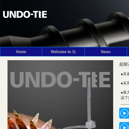
超耐高
●具
●采
●最大
温下